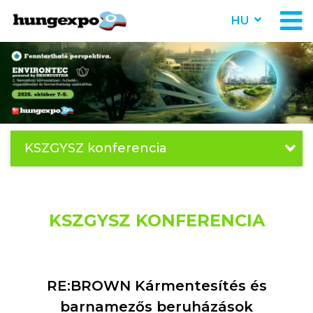
HU
KSZGYSZ konferencia
KSZGYSZ KONFERENCIA
RE:BROWN Kármentesítés és
barnamezős beruházások