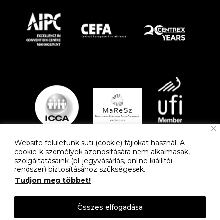
Website felületünk süti (cookie) fájlokat használ. A
cookie-k személyek azonosítására nem alkalmasak,
szolgáltatásaink (pl. jegyvásárlás, online kiállítói
PARTNEREK
rendszer) biztosításához szükségesek.
Tudjon meg többet!
Összes elfogadása