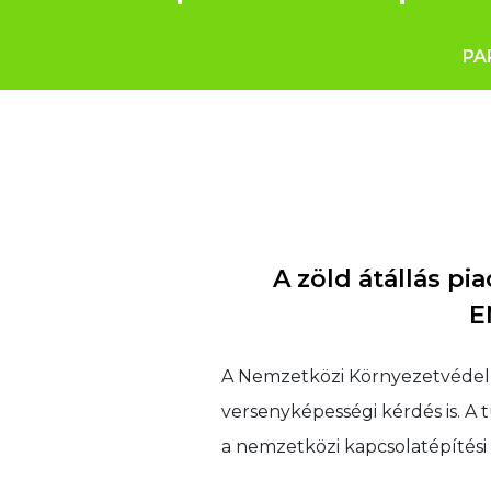
PA
A zöld átállás pi
E
A Nemzetközi Környezetvédelm
versenyképességi kérdés is. A 
a nemzetközi kapcsolatépítési 