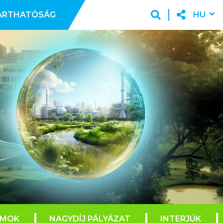
ARTHATÓSÁG
HU
AMOK
NAGYDÍJ PÁLYÁZAT
INTERJÚK