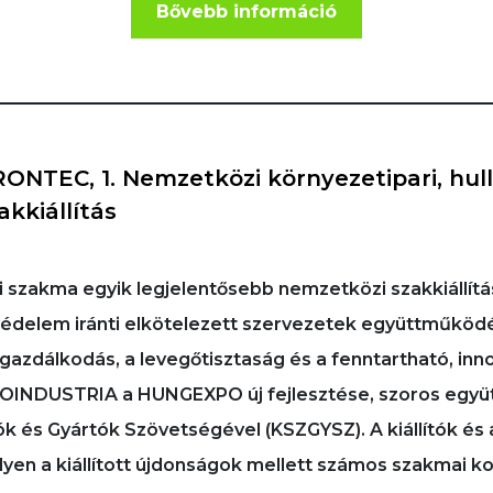
Bővebb információ
IRONTEC, 1. Nemzetközi környezetipari, hul
kkiállítás
 szakma egyik legjelentősebb nemzetközi szakkiállítás
védelem iránti elkötelezett szervezetek együttműköd
ízgazdálkodás, a levegőtisztaság és a fenntartható, in
INDUSTRIA a HUNGEXPO új fejlesztése, szoros egy
 és Gyártók Szövetségével (KSZGYSZ). A kiállítók és 
en a kiállított újdonságok mellett számos szakmai kon