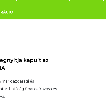
TRÁCIÓ
egnyitja kapuit az
IA
 már gazdasági és
ntarthatóság finanszírozása és
vá.