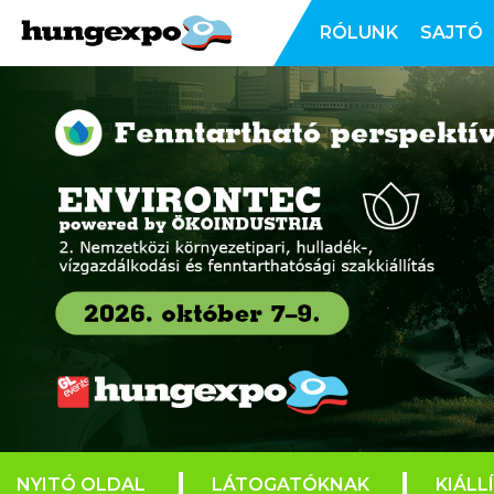
RÓLUNK
SAJTÓ
NYITÓ OLDAL
LÁTOGATÓKNAK
KIÁLL