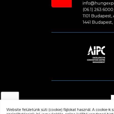
info@hungexp
(06 1) 263 6000
1101 Budapest, A
1441 Budapest, 
Website felületünk süti (cookie) fájlokat használ. A cookie-