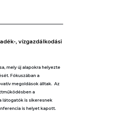
ladék-, vízgazdálkodási
a, mely új alapokra helyezte
ését. Fókuszában a
novatív megoldások álltak. Az
üttműködésben a
a látogatók is sikeresnek
ferencia is helyet kapott.