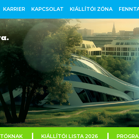
KARRIER
KAPCSOLAT
KIÁLLÍTÓI ZÓNA
FENNT
ÍTÓKNAK
KIÁLLÍTÓI LISTA 2026
PROGR