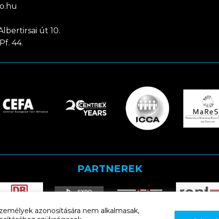
o.hu
lbertirsai út 10.
Pf. 44.
PARTNEREK
k személyek azonosítására nem alkalmasak,