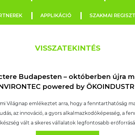
RTNEREK
APPLIKÁCIÓ
SZAKMAI REGISZ
VISSZATEKINTÉS
actere Budapesten – októberben újra m
NVIRONTEC powered by ÖKOINDUSTR
i Világnap emlékeztet arra, hogy a fenntarthatóság ma
tudás, az innováció, a gyors alkalmazkodóképesség, a fen
készség vált a sikeres vállalatok legfontosabb erőforrásá