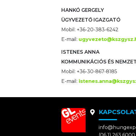
HANKÓ GERGELY
ÜGYVEZETŐ IGAZGATÓ
Mobil: +36-20-383-6242
E-mail:
ugyvezeto@kszgysz.
ISTENES ANNA
KOMMUNIKÁCIÓS ÉS NEMZE
Mobil: +36-30-867-8185
E-mail:
istenes.anna@kszgys
KAPCSOLA
info@hungexp
(06 1) 263 6000