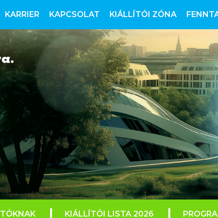
KARRIER
KAPCSOLAT
KIÁLLÍTÓI ZÓNA
FENNT
ÍTÓKNAK
KIÁLLÍTÓI LISTA 2026
PROGR