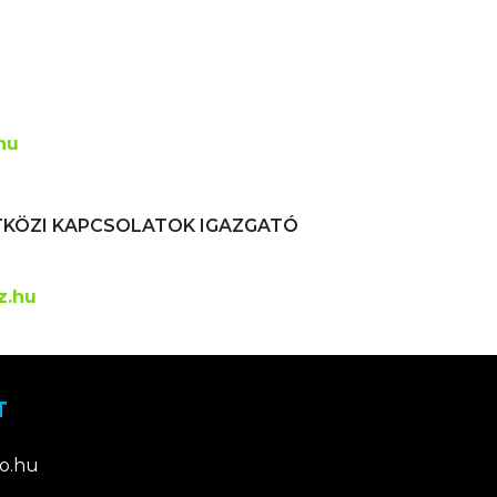
hu
TKÖZI KAPCSOLATOK IGAZGATÓ
z.hu
T
o.hu