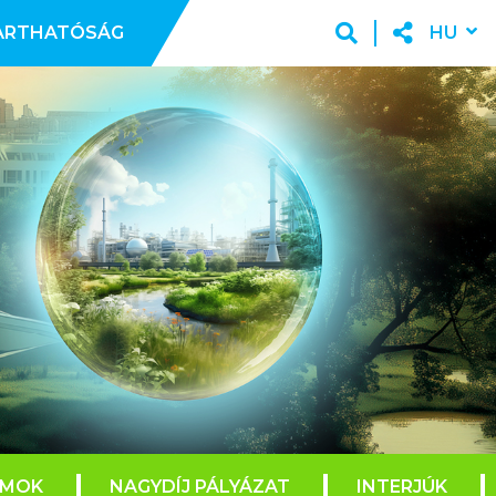
ARTHATÓSÁG
HU
AMOK
NAGYDÍJ PÁLYÁZAT
INTERJÚK