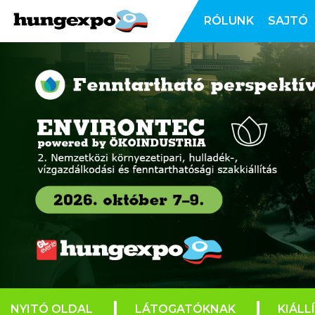
RÓLUNK
SAJTÓ
NYITÓ OLDAL
LÁTOGATÓKNAK
KIÁLL