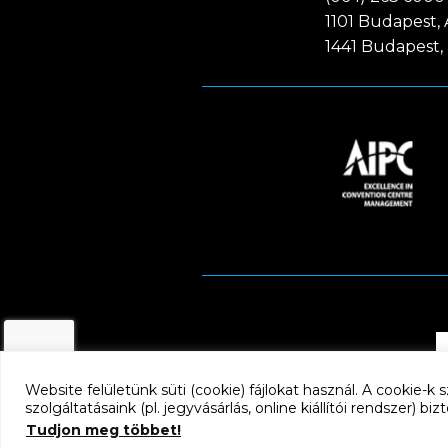
1101 Budapest, A
1441 Budapest, 
Website felületünk süti (cookie) fájlokat használ. A cookie-
szolgáltatásaink (pl. jegyvásárlás, online kiállítói rendszer) b
Tudjon meg többet!