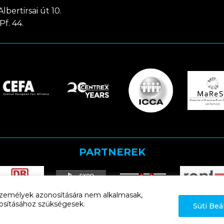
lbertirsai út 10.
Pf. 44.
PARTNEREK
k személyek azonosítására nem alkalmasak,
iztosításához szükségesek.
Süti Beá
Adatkezelési tájékoztató