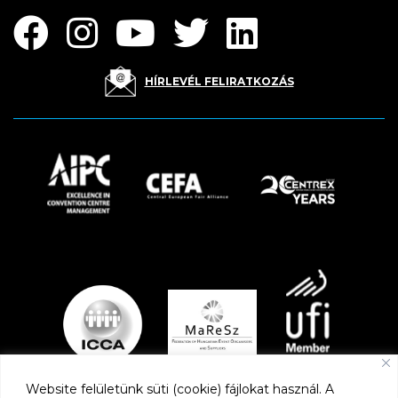
HÍRLEVÉL FELIRATKOZÁS
Website felületünk süti (cookie) fájlokat használ. A