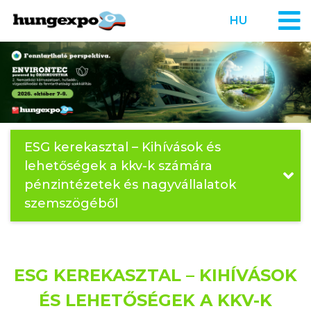
HU
ESG kerekasztal – Kihívások és
lehetőségek a kkv-k számára
pénzintézetek és nagyvállalatok
szemszögéből
ESG KEREKASZTAL – KIHÍVÁSOK
ÉS LEHETŐSÉGEK A KKV-K