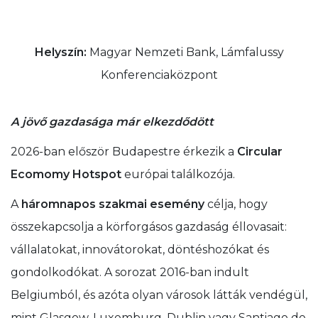
Helyszín:
Magyar Nemzeti Bank, Lámfalussy
Konferenciaközpont
A jövő gazdasága már elkezdődött
2026-ban először Budapestre érkezik a
Circular
Ecomomy Hotspot
európai találkozója.
A
háromnapos szakmai esemény
célja, hogy
összekapcsolja a körforgásos gazdaság éllovasait:
vállalatokat, innovátorokat, döntéshozókat és
gondolkodókat. A sorozat 2016-ban indult
Belgiumból, és azóta olyan városok látták vendégül,
mint Glasgow, Luxemburg, Dublin vagy Santiago de