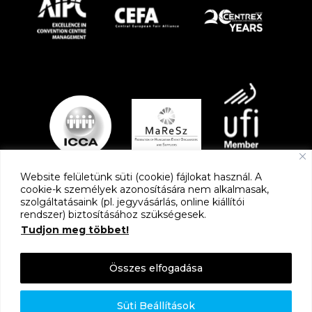
Website felületünk süti (cookie) fájlokat használ. A
cookie-k személyek azonosítására nem alkalmasak,
szolgáltatásaink (pl. jegyvásárlás, online kiállítói
PARTNEREK
rendszer) biztosításához szükségesek.
Tudjon meg többet!
Összes elfogadása
Süti Beállítások