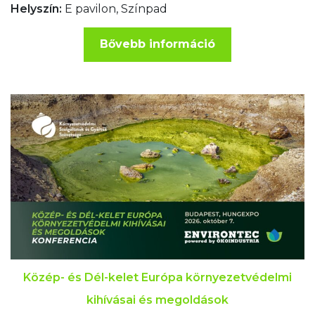
Helyszín:
E pavilon, Színpad
Bővebb információ
Közép- és Dél-kelet Európa környezetvédelmi
kihívásai és megoldások